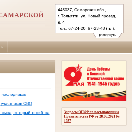
445037, Самарская обл.,
 САМАРСКОЙ
г. Тольятти, ул. Новый проезд,
д. 4
Тел.: 67-24-20, 67-23-48 (гр.),
67-23-45 (уг.)
развернуть
avtozavodsky.sam@sudrf.ru
 наследников
 участников СВО
Запросы ОПФР по постановлению
 сына, который погиб на
Правительства РФ от 28.06.2021 №
1037