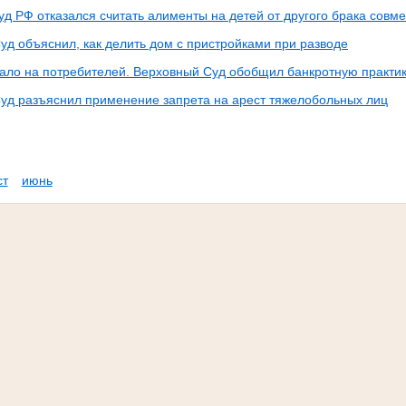
уд РФ отказался считать алименты на детей от другого брака сов
уд объяснил, как делить дом с пристройками при разводе
ало на потребителей. Верховный Суд обобщил банкротную практи
уд разъяснил применение запрета на арест тяжелобольных лиц
ст
июнь