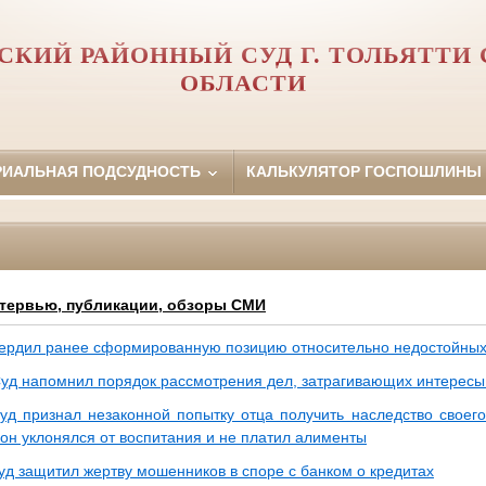
СКИЙ РАЙОННЫЙ СУД Г. ТОЛЬЯТТИ
ОБЛАСТИ
РИАЛЬНАЯ ПОДСУДНОСТЬ
КАЛЬКУЛЯТОР ГОСПОШЛИНЫ
тервью, публикации, обзоры СМИ
ердил ранее сформированную позицию относительно недостойных
уд напомнил порядок рассмотрения дел, затрагивающих интересы
уд признал незаконной попытку отца получить наследство своего
 он уклонялся от воспитания и не платил алименты
уд защитил жертву мошенников в споре с банком о кредитах