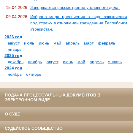
15.04.2026
Завершается рассмотрение уголовного дела.
09.04.2026
Избрана мера пресечения в виде заключения
под стражу в отношении гражданина Республики
Узбекистан.
2026 год
август
июль
июнь
май
апрель
март
февраль
январь
2025 год
декабрь
ноябрь
август
июнь
май
апрель
январь
2024 год
ноябрь
октябрь
ПОДАЧА ПРОЦЕССУАЛЬНЫХ ДОКУМЕНТОВ В
ЭЛЕКТРОННОМ ВИДЕ
О СУДЕ
СУДЕЙСКОЕ СООБЩЕСТВО