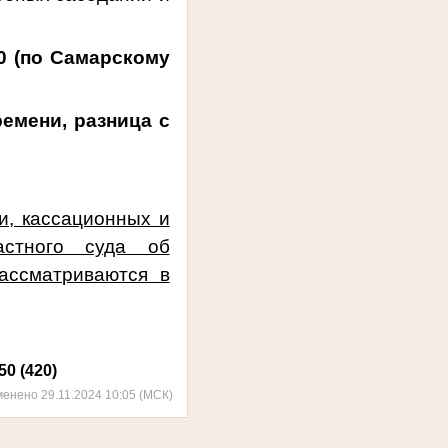
00 (по Самарскому
емени, разница с
и, кассационных и
астного суда об
ассматриваются в
50 (420)
менено 29.11.2024 10:05 (МСК)