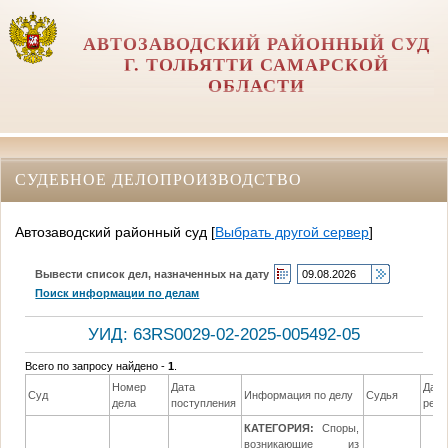
АВТОЗАВОДСКИЙ РАЙОННЫЙ СУД
Г. ТОЛЬЯТТИ САМАРСКОЙ
ОБЛАСТИ
СУДЕБНОЕ ДЕЛОПРОИЗВОДСТВО
Автозаводский районный суд
[
Выбрать другой сервер
]
Вывести список дел, назначенных на дату
Поиск информации по делам
УИД: 63RS0029-02-2025-005492-05
Всего по запросу найдено -
1
.
Номер
Дата
Дата
Суд
Информация по делу
Судья
дела
поступления
реш
КАТЕГОРИЯ:
Споры,
возникающие из