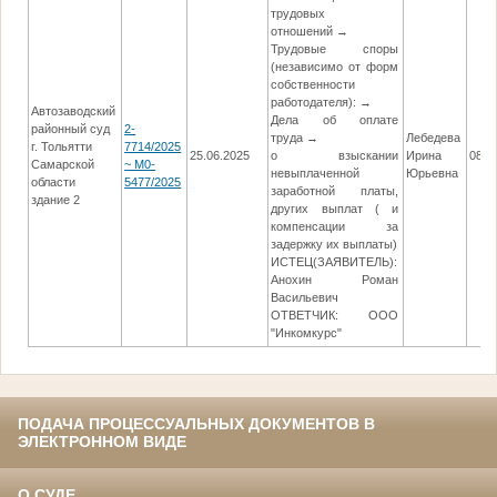
трудовых
отношений →
Трудовые споры
(независимо от форм
собственности
работодателя): →
Автозаводский
Дела об оплате
районный суд
2-
труда →
Лебедева
г. Тольятти
7714/2025
25.06.2025
о взыскании
Ирина
08.1
Самарской
~ М0-
невыплаченной
Юрьевна
области
5477/2025
заработной платы,
здание 2
других выплат ( и
компенсации за
задержку их выплаты)
ИСТЕЦ(ЗАЯВИТЕЛЬ):
Анохин Роман
Васильевич
ОТВЕТЧИК: ООО
"Инкомкурс"
ПОДАЧА ПРОЦЕССУАЛЬНЫХ ДОКУМЕНТОВ В
ЭЛЕКТРОННОМ ВИДЕ
О СУДЕ