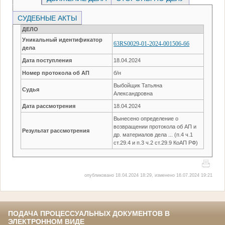
СУДЕБНЫЕ АКТЫ
ДЕЛО
Уникальный идентификатор
63RS0029-01-2024-001506-66
дела
Дата поступления
18.04.2024
Номер протокола об АП
б/н
Выбойщик Татьяна
Судья
Александровна
Дата рассмотрения
18.04.2024
Вынесено определение о
возвращении протокола об АП и
Результат рассмотрения
др. материалов дела ... (п.4 ч.1
ст.29.4 и п.3 ч.2 ст.29.9 КоАП РФ)
опубликовано 18.04.2024 18:29, изменено 16.07.2024 19:21
ПОДАЧА ПРОЦЕССУАЛЬНЫХ ДОКУМЕНТОВ В
ЭЛЕКТРОННОМ ВИДЕ